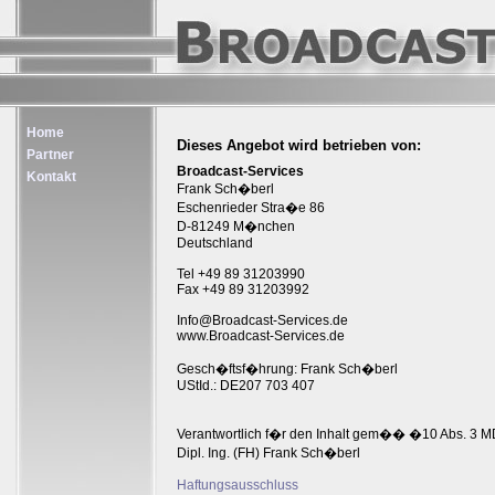
Home
Dieses Angebot wird betrieben von:
Partner
Broadcast-Services
Kontakt
Frank Sch�berl
Eschenrieder Stra�e 86
D-81249 M�nchen
Deutschland
Tel +49 89 31203990
Fax +49 89 31203992
Info@Broadcast-Services.de
www.Broadcast-Services.de
Gesch�ftsf�hrung: Frank Sch�berl
UStId.: DE207 703 407
Verantwortlich f�r den Inhalt gem�� �10 Abs. 3 M
Dipl. Ing. (FH) Frank Sch�berl
Haftungsausschluss